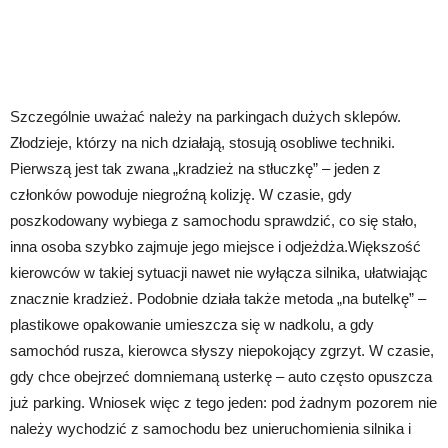
Szczególnie uważać należy na parkingach dużych sklepów.
Złodzieje, którzy na nich działają, stosują osobliwe techniki.
Pierwszą jest tak zwana „kradzież na stłuczkę” – jeden z
członków powoduje niegroźną kolizję. W czasie, gdy
poszkodowany wybiega z samochodu sprawdzić, co się stało,
inna osoba szybko zajmuje jego miejsce i odjeżdża.Większość
kierowców w takiej sytuacji nawet nie wyłącza silnika, ułatwiając
znacznie kradzież. Podobnie działa także metoda „na butelkę” –
plastikowe opakowanie umieszcza się w nadkolu, a gdy
samochód rusza, kierowca słyszy niepokojący zgrzyt. W czasie,
gdy chce obejrzeć domniemaną usterkę – auto często opuszcza
już parking. Wniosek więc z tego jeden: pod żadnym pozorem nie
należy wychodzić z samochodu bez unieruchomienia silnika i