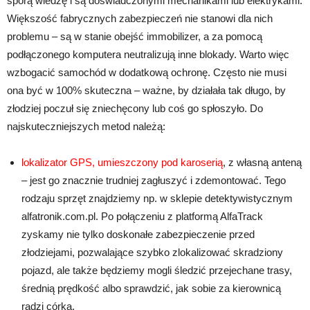
sporą wiedzę i są doświadczonymi mechanikami lub elektrykami.
Większość fabrycznych zabezpieczeń nie stanowi dla nich
problemu – są w stanie obejść immobilizer, a za pomocą
podłączonego komputera neutralizują inne blokady. Warto więc
wzbogacić samochód w dodatkową ochronę. Często nie musi
ona być w 100% skuteczna – ważne, by działała tak długo, by
złodziej poczuł się zniechęcony lub coś go spłoszyło. Do
najskuteczniejszych metod należą:
lokalizator GPS, umieszczony pod karoserią
, z własną anteną
– jest go znacznie trudniej zagłuszyć i zdemontować. Tego
rodzaju sprzęt znajdziemy np. w sklepie detektywistycznym
alfatronik.com.pl. Po połączeniu z platformą AlfaTrack
zyskamy nie tylko doskonałe zabezpieczenie przed
złodziejami, pozwalające szybko zlokalizować skradziony
pojazd, ale także będziemy mogli śledzić przejechane trasy,
średnią prędkość albo sprawdzić, jak sobie za kierownicą
radzi córka,