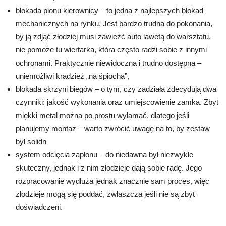
blokada pionu kierownicy – to jedna z najlepszych blokad
mechanicznych na rynku. Jest bardzo trudna do pokonania,
by ją zdjąć złodziej musi zawieźć auto lawetą do warsztatu,
nie pomoże tu wiertarka, która często radzi sobie z innymi
ochronami. Praktycznie niewidoczna i trudno dostępna –
uniemożliwi kradzież „na śpiocha”,
blokada skrzyni biegów – o tym, czy zadziała zdecydują dwa
czynniki: jakość wykonania oraz umiejscowienie zamka. Zbyt
miękki metal można po prostu wyłamać, dlatego jeśli
planujemy montaż – warto zwrócić uwagę na to, by zestaw
był solidn
system odcięcia zapłonu – do niedawna był niezwykle
skuteczny, jednak i z nim złodzieje dają sobie radę. Jego
rozpracowanie wydłuża jednak znacznie sam proces, więc
złodzieje mogą się poddać, zwłaszcza jeśli nie są zbyt
doświadczeni.