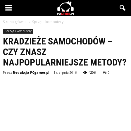
PCgamer.pl
Strona główna
Sprzęt i komputery
Sprzęt i komputery
KRADZIEŻE SAMOCHODÓW –
CZY ZNASZ
NAJPOPULARNIEJSZE METODY?
Przez
Redakcja PCgamer.pl
-
1 sierpnia 2016
4206
0