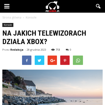
PCgamer.pl
Strona główna
Konsole
Konsole
NA JAKICH TELEWIZORACH
DZIAŁA XBOX?
Przez
Redakcja
-
28 grudnia 2023
713
0