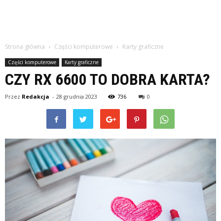
Strona główna
Części komputerowe
Karty graficzne
Części komputerowe
Karty graficzne
CZY RX 6600 TO DOBRA KARTA?
Przez
Redakcja
-
28 grudnia 2023
736
0