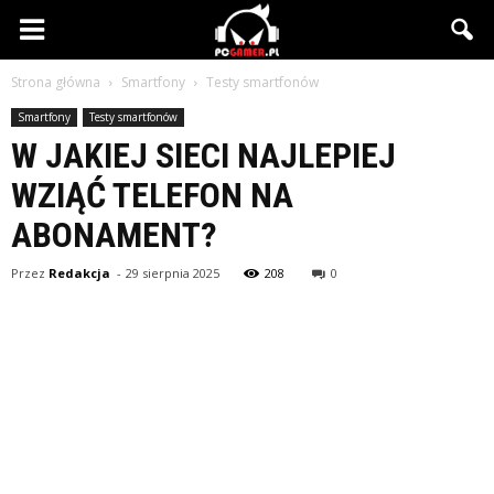
PCgamer.pl
Strona główna
Smartfony
Testy smartfonów
Smartfony
Testy smartfonów
W JAKIEJ SIECI NAJLEPIEJ
WZIĄĆ TELEFON NA
ABONAMENT?
Przez
Redakcja
-
29 sierpnia 2025
208
0