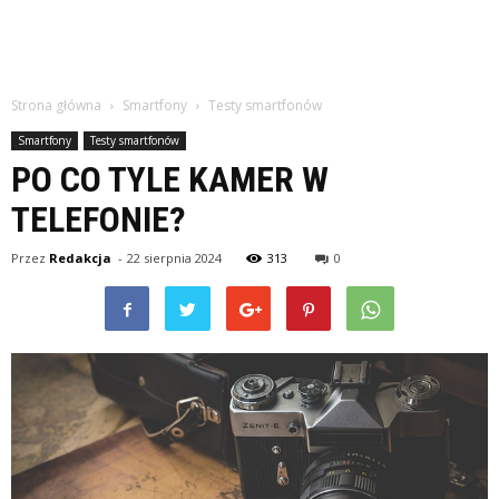
Strona główna
Smartfony
Testy smartfonów
Smartfony
Testy smartfonów
PO CO TYLE KAMER W
TELEFONIE?
Przez
Redakcja
-
22 sierpnia 2024
313
0