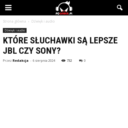
PCgamer.pl
Strona główna
Dźwięk i audio
Dźwięk i audio
KTÓRE SŁUCHAWKI SĄ LEPSZE
JBL CZY SONY?
Przez
Redakcja
-
6 sierpnia 2024
732
0