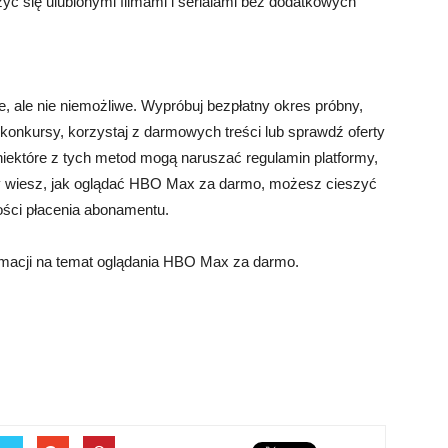
yć się ulubionymi filmami i serialami bez dodatkowych
ale nie niemożliwe. Wypróbuj bezpłatny okres próbny,
 konkursy, korzystaj z darmowych treści lub sprawdź oferty
 niektóre z tych metod mogą naruszać regulamin platformy,
dy wiesz, jak oglądać HBO Max za darmo, możesz cieszyć
ności płacenia abonamentu.
rmacji na temat oglądania HBO Max za darmo.