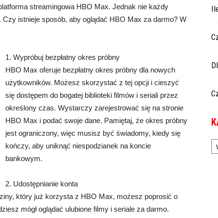
 platforma streamingowa HBO Max. Jednak nie każdy
I
. Czy istnieje sposób, aby oglądać HBO Max za darmo? W
C
1. Wypróbuj bezpłatny okres próbny
D
HBO Max oferuje bezpłatny okres próbny dla nowych
użytkowników. Możesz skorzystać z tej opcji i cieszyć
C
się dostępem do bogatej biblioteki filmów i seriali przez
określony czas. Wystarczy zarejestrować się na stronie
HBO Max i podać swoje dane. Pamiętaj, że okres próbny
K
jest ograniczony, więc musisz być świadomy, kiedy się
Ka
kończy, aby uniknąć niespodzianek na koncie
bankowym.
2. Udostępnianie konta
odziny, który już korzysta z HBO Max, możesz poprosić o
iesz mógł oglądać ulubione filmy i seriale za darmo.