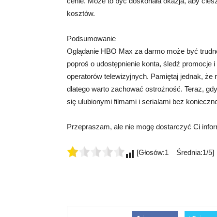
cenie. Może to być doskonała okazja, aby ciesz
kosztów.
Podsumowanie
Oglądanie HBO Max za darmo może być trudne, 
poproś o udostępnienie konta, śledź promocje i
operatorów telewizyjnych. Pamiętaj jednak, że
dlatego warto zachować ostrożność. Teraz, g
się ulubionymi filmami i serialami bez koniecz
Przepraszam, ale nie mogę dostarczyć Ci info
[Głosów:1 Średnia:1/5]