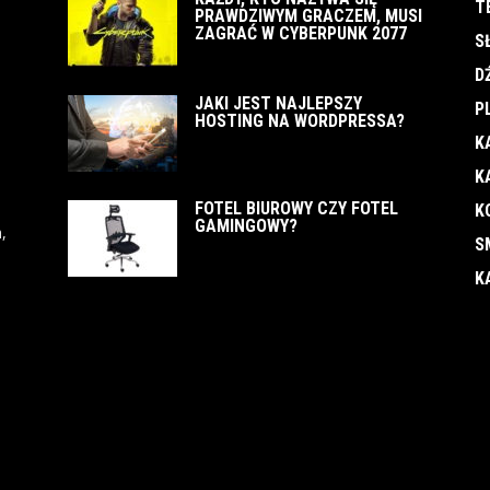
T
PRAWDZIWYM GRACZEM, MUSI
ZAGRAĆ W CYBERPUNK 2077
S
D
JAKI JEST NAJLEPSZY
P
HOSTING NA WORDPRESSA?
K
K
FOTEL BIUROWY CZY FOTEL
K
GAMINGOWY?
,
S
K