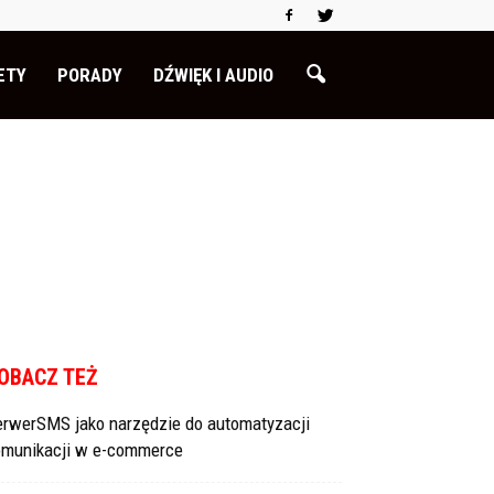
ETY
PORADY
DŹWIĘK I AUDIO
OBACZ TEŻ
erwerSMS jako narzędzie do automatyzacji
omunikacji w e-commerce