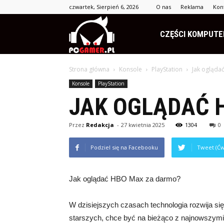
czwartek, Sierpień 6, 2026
O nas
Reklama
Kon
PCgamer.pl
CZĘŚCI KOMPUT
Strona główna
Konsole
PlayStation
Jak ogląda
Konsole
PlayStation
JAK OGLĄDAĆ 
Przez
Redakcja
-
27 kwietnia 2025
1304
0
Podziel się na Facebooku
Tweet (Ćw
Jak oglądać HBO Max za darmo?
W dzisiejszych czasach technologia rozwija si
starszych, chce być na bieżąco z najnowszymi