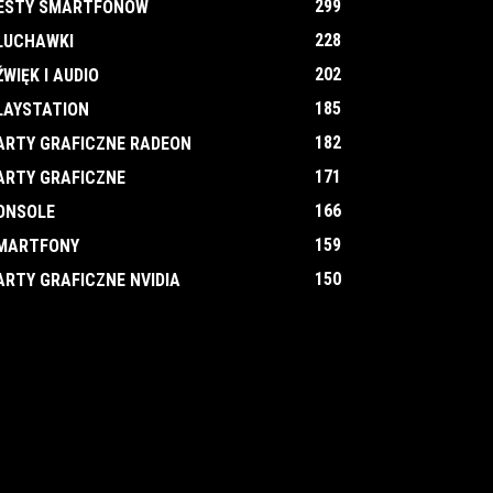
299
ESTY SMARTFONÓW
228
ŁUCHAWKI
202
ŹWIĘK I AUDIO
185
LAYSTATION
182
ARTY GRAFICZNE RADEON
171
ARTY GRAFICZNE
166
ONSOLE
159
MARTFONY
150
ARTY GRAFICZNE NVIDIA