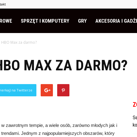
takt
EROWE
SPRZĘT I KOMPUTERY
GRY
AKCESORIA I GADŻ
ć HBO Max za darmo?
HBO MAX ZA DARMO?
ierkaj) na Twitterze
Z
S
k
ę w zawrotnym tempie, a wiele osób, zarówno młodych jak i
 trendami. Jednym z najpopularniejszych obszarów, który