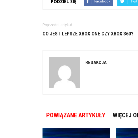
PODZIEL SIĘ
Facebook
Twit
Poprzedni artykuł
CO JEST LEPSZE XBOX ONE CZY XBOX 360?
REDAKCJA
POWIĄZANE ARTYKUŁY
WIĘCEJ O