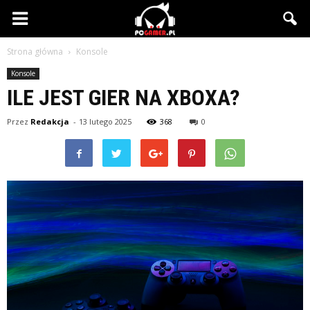
PCgamer.pl
Strona główna
Konsole
Konsole
ILE JEST GIER NA XBOXA?
Przez
Redakcja
-
13 lutego 2025
368
0