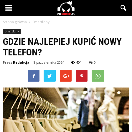
PCgamer.pl
Strona główna
Smartfony
Smartfony
GDZIE NAJLEPIEJ KUPIĆ NOWY
TELEFON?
Przez
Redakcja
-
8 października 2024
401
0