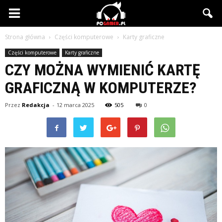
PCgamer.pl
Strona główna
Części komputerowe
Karty graficzne
Części komputerowe
Karty graficzne
CZY MOŻNA WYMIENIĆ KARTĘ
GRAFICZNĄ W KOMPUTERZE?
Przez
Redakcja
-
12 marca 2025
505
0