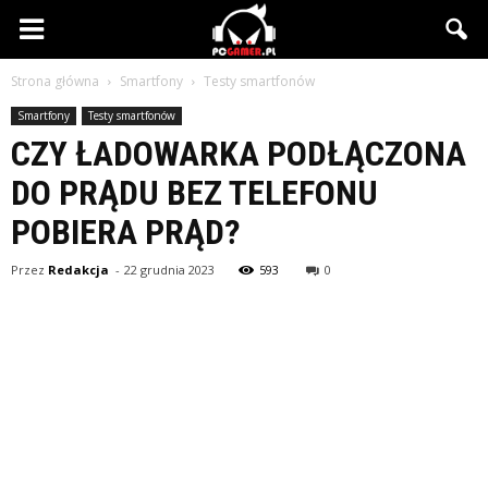
PCgamer.pl
Strona główna
Smartfony
Testy smartfonów
Smartfony
Testy smartfonów
CZY ŁADOWARKA PODŁĄCZONA
DO PRĄDU BEZ TELEFONU
POBIERA PRĄD?
Przez
Redakcja
-
22 grudnia 2023
593
0