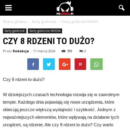
PCgamer.pl
Strona główna
Karty graficzne
Karty graficzne NVIDIA
Karty graficzne
Karty graficzne NVIDIA
CZY 8 RDZENI TO DUŻO?
Przez
Redakcja
-
11 marca 2024
709
0
Czy 8 rdzeni to dużo?
W dzisiejszych czasach technologia rozwija się w zawrotnym
tempie. Każdego dnia pojawiają się nowe urządzenia, które
obiecują jeszcze większą wydajność i szybkość. Jednym z
najważniejszych elementów, które wpływają na działanie tych
urządzeń, są rdzenie. Ale czy 8 rdzeni to dużo? Czy warto