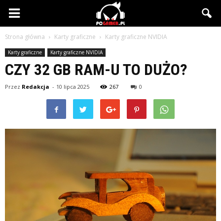
PCgamer.pl
Strona główna
Karty graficzne
Karty graficzne NVIDIA
Karty graficzne
Karty graficzne NVIDIA
CZY 32 GB RAM-U TO DUŻO?
Przez
Redakcja
-
10 lipca 2025
267
0