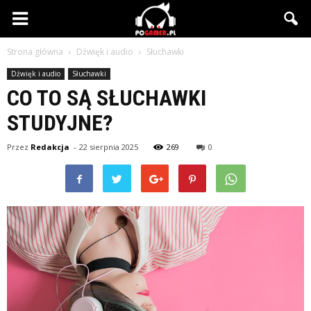
PCgamer.pl
Strona główna
Dźwięk i audio
Słuchawki
Dźwięk i audio
Słuchawki
CO TO SĄ SŁUCHAWKI
STUDYJNE?
Przez
Redakcja
-
22 sierpnia 2025
269
0