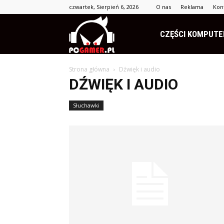
czwartek, Sierpień 6, 2026
O nas
Reklama
Kon
PCgamer.pl
CZĘŚCI KOMPUT
Strona główna
Dźwięk i audio
DŹWIĘK I AUDIO
Słuchawki