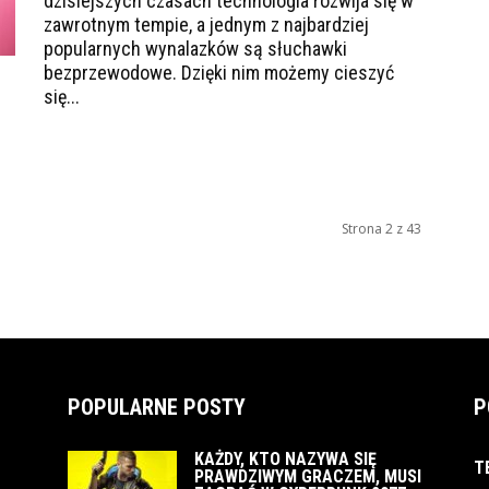
dzisiejszych czasach technologia rozwija się w
zawrotnym tempie, a jednym z najbardziej
popularnych wynalazków są słuchawki
bezprzewodowe. Dzięki nim możemy cieszyć
się...
Strona 2 z 43
POPULARNE POSTY
P
KAŻDY, KTO NAZYWA SIĘ
T
PRAWDZIWYM GRACZEM, MUSI