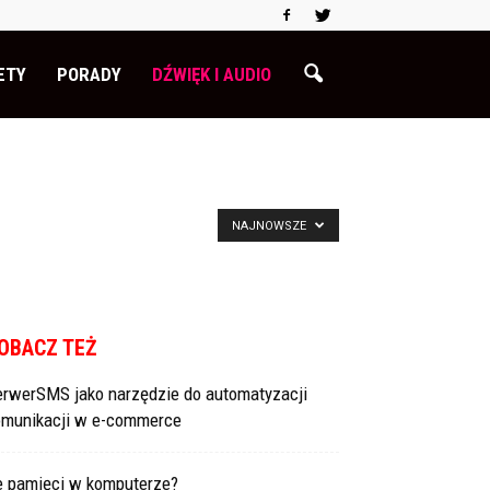
ETY
PORADY
DŹWIĘK I AUDIO
NAJNOWSZE
OBACZ TEŻ
erwerSMS jako narzędzie do automatyzacji
omunikacji w e-commerce
le pamięci w komputerze?