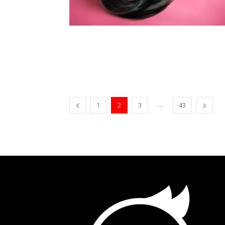
...
1
2
3
43