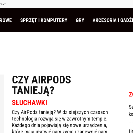
takt
EROWE
SPRZĘT I KOMPUTERY
GRY
AKCESORIA I GADŻ
CZY AIRPODS
TANIEJĄ?
Z
SŁUCHAWKI
S
Czy AirPods tanieją? W dzisiejszych czasach
k
technologia rozwija się w zawrotnym tempie.
Każdego dnia pojawiają się nowe urządzenia,
I
które mają ułatwić nam życie i zapewnić nam