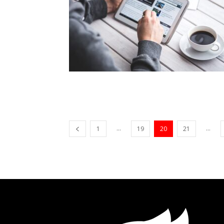
...
...
1
19
20
21