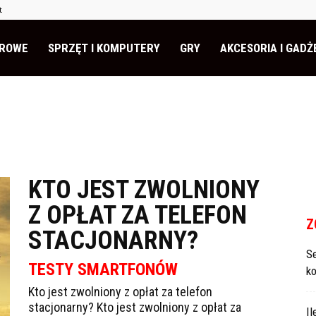
t
EROWE
SPRZĘT I KOMPUTERY
GRY
AKCESORIA I GADŻ
KTO JEST ZWOLNIONY
Z OPŁAT ZA TELEFON
Z
STACJONARNY?
S
TESTY SMARTFONÓW
k
Kto jest zwolniony z opłat za telefon
stacjonarny? Kto jest zwolniony z opłat za
I