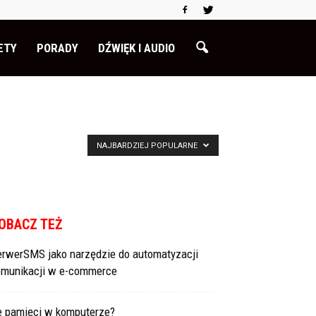
ETY
PORADY
DŹWIĘK I AUDIO
NAJBARDZIEJ POPULARNE
OBACZ TEŻ
erwerSMS jako narzędzie do automatyzacji
omunikacji w e-commerce
le pamięci w komputerze?