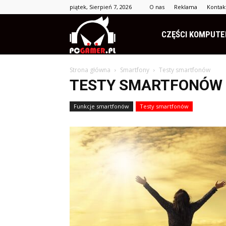
piątek, Sierpień 7, 2026
O nas
Reklama
Kontak
PCgamer.pl
CZĘŚCI KOMPUT
Strona główna
Smartfony
Testy smartfonów
TESTY SMARTFONÓW
Funkcje smartfonów
Testy smartfonów